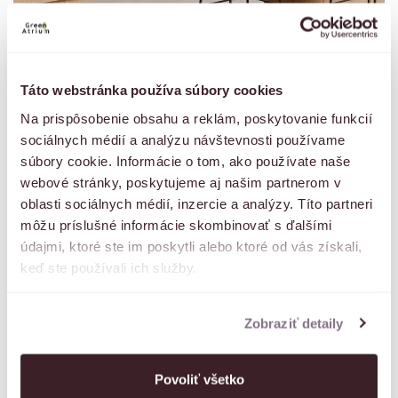
Radi pomôžeme s
Táto webstránka používa súbory cookies
Na prispôsobenie obsahu a reklám, poskytovanie funkcií
vybavením
sociálnych médií a analýzu návštevnosti používame
súbory cookie. Informácie o tom, ako používate naše
hypotekárneho
webové stránky, poskytujeme aj našim partnerom v
oblasti sociálnych médií, inzercie a analýzy. Títo partneri
financovania
môžu príslušné informácie skombinovať s ďalšími
údajmi, ktoré ste im poskytli alebo ktoré od vás získali,
keď ste používali ich služby.
Zobraziť detaily
Povoliť všetko