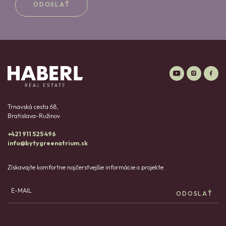
ODOSLAŤ
Trnavská cesta 68,
Bratislava-Ružinov
+421 911 525 496
info@bytygreenatrium.sk
Získavajte komfortne najčerstvejšie informácie o projekte.
E-MAIL
ODOSLAŤ