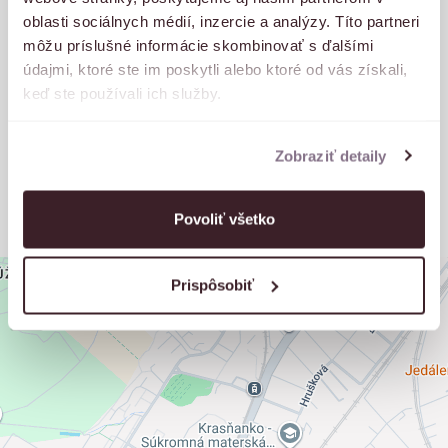
oblasti sociálnych médií, inzercie a analýzy. Títo partneri
Občianska vybavenosť
Školy, škôlky
môžu príslušné informácie skombinovať s ďalšími
údajmi, ktoré ste im poskytli alebo ktoré od vás získali,
keď ste používali ich služby.
Šport
Doprava
Zobraziť detaily
Výlety
Povoliť všetko
+
Prispôsobiť
−