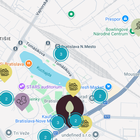
3
2
2
2
3
2