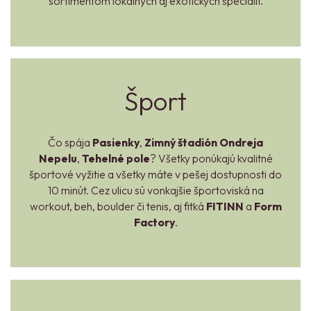
sortimentom lokálnych aj exotických špecialít.
Šport
Čo spája
Pasienky
,
Zimný štadión Ondreja
Nepelu
,
Tehelné pole
? Všetky ponúkajú kvalitné
športové vyžitie a všetky máte v pešej dostupnosti do
10 minút. Cez ulicu sú vonkajšie športoviská na
workout, beh, boulder či tenis, aj fitká
FITINN
a
Form
Factory
.