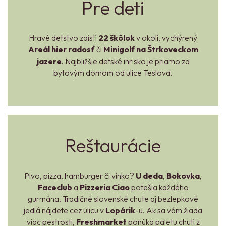
Pre deti
Hravé detstvo zaistí
22 škôlok
v okolí, vychýrený
Areál hier radosť
či
Minigolf na Štrkoveckom
jazere
. Najbližšie detské ihrisko je priamo za
bytovým domom od ulice Teslova.
Reštaurácie
Pivo, pizza, hamburger či vínko?
U deda
,
Bokovka
,
Faceclub
a
Pizzeria Ciao
potešia každého
gurmána. Tradičné slovenské chute aj bezlepkové
jedlá nájdete cez ulicu v
Lopárik
-u. Ak sa vám žiada
viac pestrosti,
Freshmarket
ponúka paletu chutí z