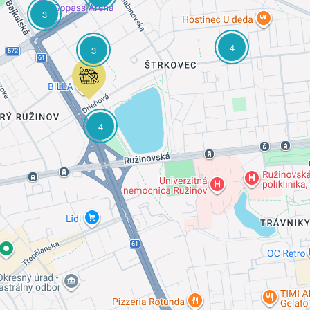
3
4
3
4