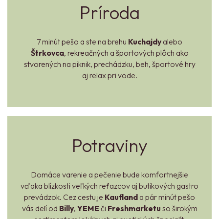
Príroda
7 minút pešo a ste na brehu
Kuchajdy
alebo
Štrkovca
, rekreačných a športových plôch ako
stvorených na piknik, prechádzku, beh, športové hry
aj relax pri vode.
Potraviny
Domáce varenie a pečenie bude komfortnejšie
vďaka blízkosti veľkých reťazcov aj butikových gastro
prevádzok. Cez cestu je
Kaufland
a pár minút pešo
vás delí od
Billy
,
YEME
či
Freshmarketu
so širokým