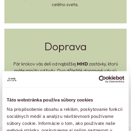
celého sveta.
Doprava
Pár krokov vás delí od najbližšej
MHD
zastávky, ktorú
máte minútu od bytu. Dva dôležité dopravné uzly sú
tiež komfortne blízko –
vlaková stanica Nové
mesto
sa nachádza za
Kuchajdou
a
diaľničné
pripojenie na D1
nájdete v smere Trnavskej cesty.
Táto webstránka používa súbory cookies
Na prispôsobenie obsahu a reklám, poskytovanie funkcií
sociálnych médií a analýzu návštevnosti používame
súbory cookie. Informácie o tom, ako používate naše
webové stránky, poskytujeme aj našim partnerom v