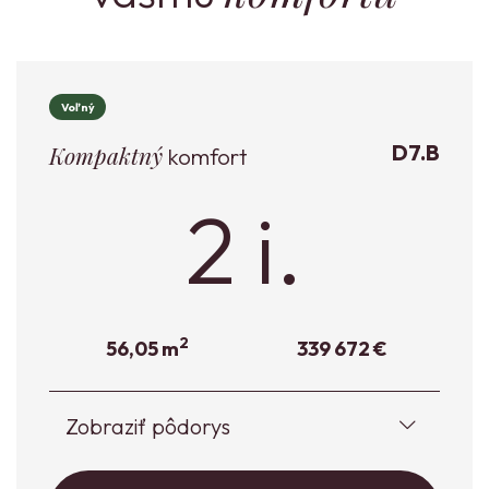
Voľný
D7.B
Kompaktný
komfort
2 i.
2
56,05 m
339 672 €
Zobraziť pôdorys