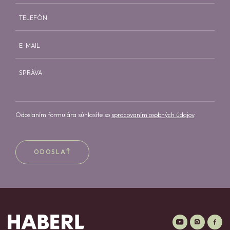
TELEFÓN
E-MAIL
SPRÁVA
Odoslaním formulára súhlasíte so
spracovaním osobných údajov
.
ODOSLAŤ