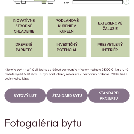
INOVATÍVNE
PODLAHOVÉ
EXTERIÉROVÉ
STROPNÉ
KÚRENIE V
ŽALÚZIE
CHLADENIE
KÚPEĽNI
DREVENÉ
INVESTIČNÝ
PRESVETLENÝ
PARKETY
POTENCIÁL
INTERIÉR
K bytu je povinnosť kúpiť jedno garážové parkovacie miesto v hodnote 28000 €. Na druhé
môžete využiť 50 % zľavu. K bytu prislúcha aj kobka s rekuperáciou v hodnote 8200 € tiež s
povinnosťou kúpy.
ŠTANDARD
BYTOVÝ LIST
ŠTANDARD BYTU
PROJEKTU
Fotogaléria bytu