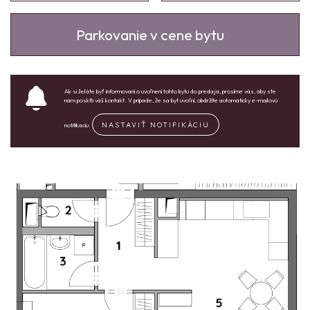
Parkovanie v cene bytu
Ak si želáte byť informovaní o uvoľnení tohto bytu do predaja, prosíme vás, aby ste
nám posktli váš kontakt. V prípade, že sa byt uvoľní, obdržíte automaticky e-mailovú
NASTAVIŤ NOTIFIKÁCIU
notifikaciu.