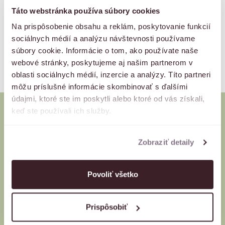
Táto webstránka používa súbory cookies
Na prispôsobenie obsahu a reklám, poskytovanie funkcií
sociálnych médií a analýzu návštevnosti používame
súbory cookie. Informácie o tom, ako používate naše
webové stránky, poskytujeme aj našim partnerom v
oblasti sociálnych médií, inzercie a analýzy. Títo partneri
môžu príslušné informácie skombinovať s ďalšími
údajmi, ktoré ste im poskytli alebo ktoré od vás získali,
keď ste používali ich služby.
Autori projektu
Zobraziť detaily
O váš rezidenčný komfort sa stará HABERL Real Estate,
súčasť investičnej skupiny HABERL. Symbiózu s lokalitou,
Povoliť všetko
použitie inovatívnych technológií a orientáciu na zelenú
budúcnosť docieľujeme spájaním sa s prémiovými partnermi.
Prispôsobiť