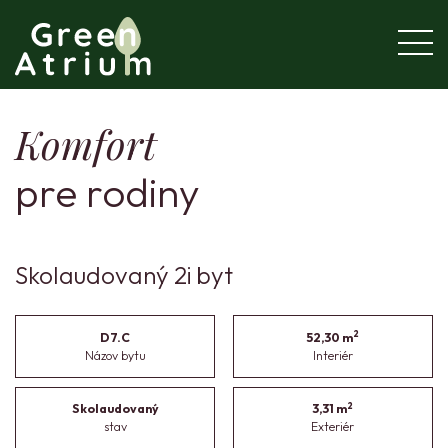
Komfort
pre rodiny
Skolaudovaný 2i byt
2
D7.C
52,30 m
Názov bytu
Interiér
2
Skolaudovaný
3,31 m
stav
Exteriér