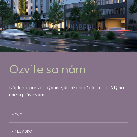
Ozvite sa nám
Nájdeme pre vás bývanie, ktoré prináša komfort šitý na
mieru práve vám.
MENO
PRIEZVISKO