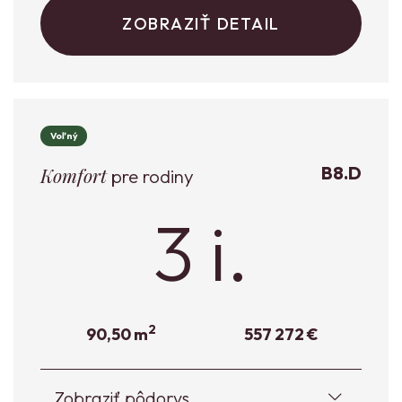
ZOBRAZIŤ DETAIL
Voľný
B8.D
Komfort
pre rodiny
3 i.
2
90,50 m
557 272 €
Zobraziť pôdorys