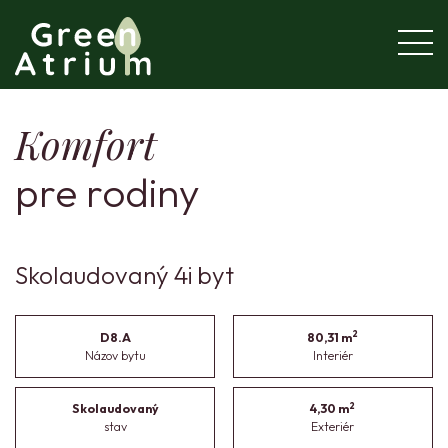
Komfort
pre rodiny
Skolaudovaný 4i byt
2
D8.A
80,31 m
Názov bytu
Interiér
2
Skolaudovaný
4,30 m
stav
Exteriér