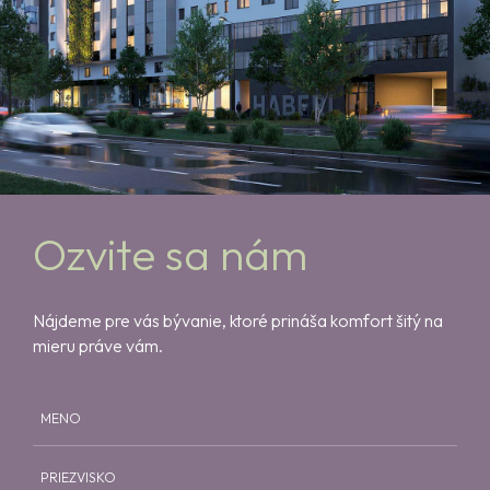
Ozvite sa nám
Nájdeme pre vás bývanie, ktoré prináša komfort šitý na
mieru práve vám.
MENO
PRIEZVISKO