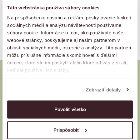
Táto webstránka používa súbory cookies
Na prispôsobenie obsahu a reklám, poskytovanie funkcií
sociálnych médií a analýzu návštevnosti používame
súbory cookie. Informácie o tom, ako používate naše
webové stránky, poskytujeme aj našim partnerom v
oblasti sociálnych médií, inzercie a analýzy. Títo partneri
môžu príslušné informácie skombinovať s ďalšími
údajmi, ktoré ste im poskytli alebo ktoré od vás získali,
keď ste používali ich služby.
Autori projektu
Zobraziť detaily
O váš rezidenčný komfort sa stará HABERL Real Estate,
súčasť investičnej skupiny HABERL. Symbiózu s lokalitou,
Povoliť všetko
použitie inovatívnych technológií a orientáciu na zelenú
budúcnosť docieľujeme spájaním sa s prémiovými partnermi.
Prispôsobiť