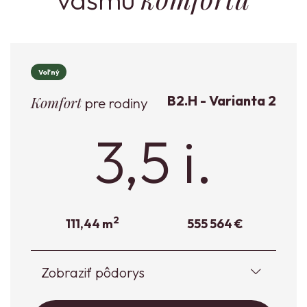
Voľný
B2.H - Varianta 2
Komfort
pre rodiny
3,5 i.
2
111,44 m
555 564 €
Zobraziť pôdorys