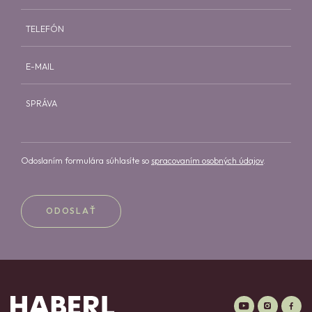
TELEFÓN
E-MAIL
SPRÁVA
Odoslaním formulára súhlasíte so
spracovaním osobných údajov
.
ODOSLAŤ