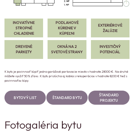
INOVATÍVNE
PODLAHOVÉ
EXTERIÉROVÉ
STROPNÉ
KÚRENIE V
ŽALÚZIE
CHLADENIE
KÚPEĽNI
DREVENÉ
OKNÁ NA 2
INVESTIČNÝ
PARKETY
SVETOVÉ STRANY
POTENCIÁL
K bytu je povinnosť kúpiť jedno garážové parkovacie miesto v hodnote 28000 €. Na druhé
môžete využiť 50 % zľavu. K bytu prislúcha aj kobka s rekuperáciou v hodnote 8200 € tiež s
povinnosťou kúpy.
ŠTANDARD
BYTOVÝ LIST
ŠTANDARD BYTU
PROJEKTU
Fotogaléria bytu