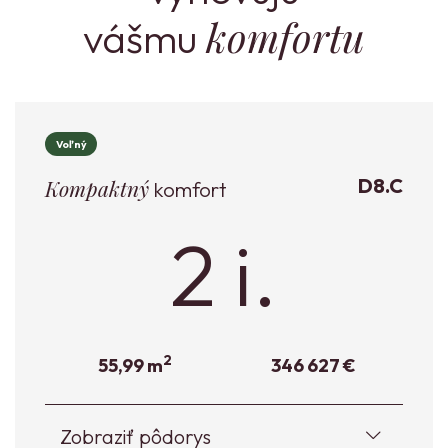
komfortu
vášmu
Voľný
D8.C
Kompaktný
komfort
2 i.
2
55,99 m
346 627 €
Zobraziť pôdorys