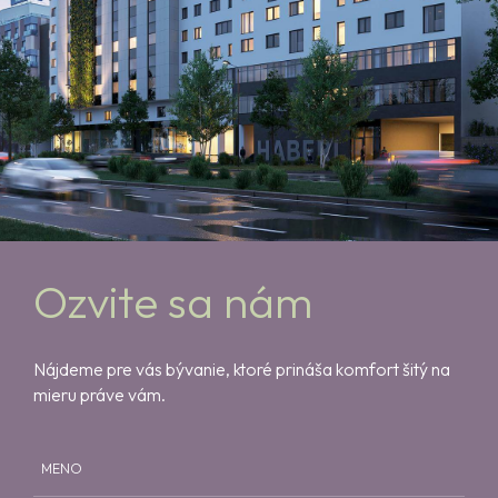
Ozvite sa nám
Nájdeme pre vás bývanie, ktoré prináša komfort šitý na
mieru práve vám.
MENO