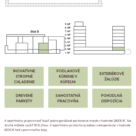
INOVATÍVNE
PODLAHOVÉ
EXTERIÉROVÉ
STROPNÉ
KÚRENIE V
ŽALÚZIE
CHLADENIE
KÚPEĽNI
DREVENÉ
SAMOSTATNÁ
POHODLNÁ
PARKETY
PRACOVŇA
DISPOZÍCIA
K apartmánu je povinnosť kúpiť jedno garážové parkovacie miesto v hodnote 28000 €. Na
druhé môžete využiť 50 % zľavu. K apartmánu prislúcha aj kobka s rekuperáciou v hodnote
8200 € tiež s povinnosťou kúpy.