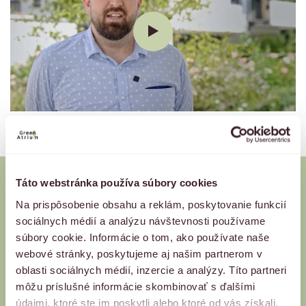
Táto webstránka používa súbory cookies
Autori projektu
Na prispôsobenie obsahu a reklám, poskytovanie funkcií
sociálnych médií a analýzu návštevnosti používame
súbory cookie. Informácie o tom, ako používate naše
O váš rezidenčný komfort sa stará HABERL Real Estate,
webové stránky, poskytujeme aj našim partnerom v
súčasť investičnej skupiny HABERL. Symbiózu s lokalitou,
oblasti sociálnych médií, inzercie a analýzy. Títo partneri
použitie inovatívnych technológií a orientáciu na zelenú
môžu príslušné informácie skombinovať s ďalšími
budúcnosť docieľujeme spájaním sa s prémiovými partnermi.
údajmi, ktoré ste im poskytli alebo ktoré od vás získali,