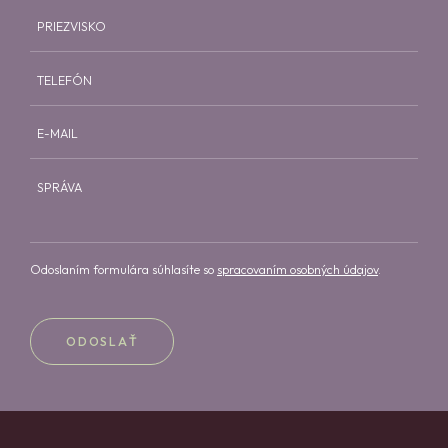
PRIEZVISKO
TELEFÓN
E-MAIL
SPRÁVA
Odoslaním formulára súhlasíte so
spracovaním osobných údajov
.
ODOSLAŤ