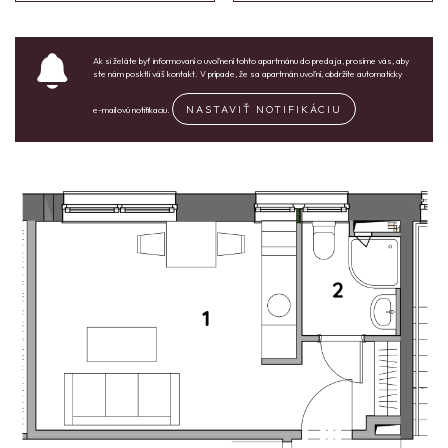
Ak si želáte byť informovaní o uvoľnení tohto apartmánu do predaja, prosíme vás, aby
ste nám posktli váš kontakt. V prípade, že sa apartmán uvoľní, obdržíte automaticky
NASTAVIŤ NOTIFIKÁCIU
e-mailovú notifikaciu.