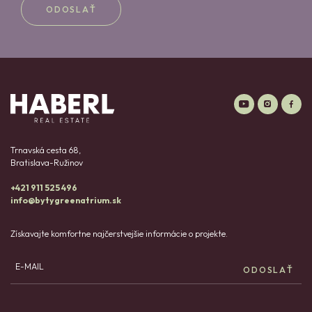
ODOSLAŤ
Trnavská cesta 68,
Bratislava-Ružinov
+421 911 525 496
info@bytygreenatrium.sk
Získavajte komfortne najčerstvejšie informácie o projekte.
E-MAIL
ODOSLAŤ