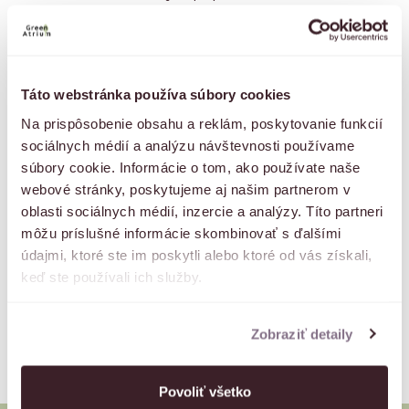
rokov posúvame štandardy realitného developmentu na
slovenskom trhu. Naše projekty charakterizuje symbióza s
lokalitou, použitie inovatívnych technológií a orientácia na
zelenú budúcnosť.
Táto webstránka používa súbory cookies
Na prispôsobenie obsahu a reklám, poskytovanie funkcií
sociálnych médií a analýzu návštevnosti používame
súbory cookie. Informácie o tom, ako používate naše
webové stránky, poskytujeme aj našim partnerom v
oblasti sociálnych médií, inzercie a analýzy. Títo partneri
môžu príslušné informácie skombinovať s ďalšími
údajmi, ktoré ste im poskytli alebo ktoré od vás získali,
keď ste používali ich služby.
Zobraziť detaily
Povoliť všetko