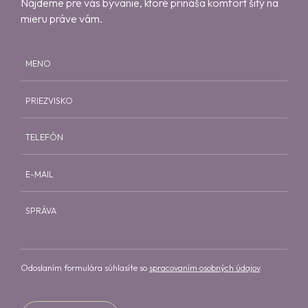
Nájdeme pre vás bývanie, ktoré prináša komfort šitý na
mieru práve vám.
MENO
PRIEZVISKO
TELEFÓN
E-MAIL
SPRÁVA
Odoslaním formulára súhlasíte so
spracovaním osobných údajov
.