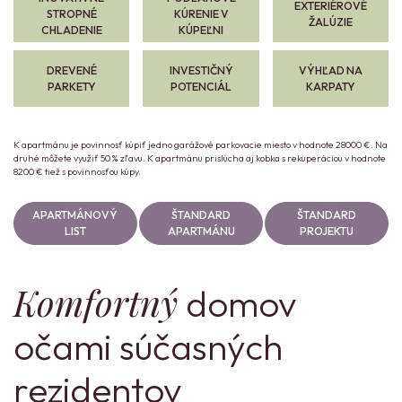
EXTERIÉROVÉ
STROPNÉ
KÚRENIE V
ŽALÚZIE
CHLADENIE
KÚPEĽNI
DREVENÉ
INVESTIČNÝ
VÝHĽAD NA
PARKETY
POTENCIÁL
KARPATY
K apartmánu je povinnosť kúpiť jedno garážové parkovacie miesto v hodnote 28000 €. Na
druhé môžete využiť 50 % zľavu. K apartmánu prislúcha aj kobka s rekuperáciou v hodnote
8200 € tiež s povinnosťou kúpy.
APARTMÁNOVÝ
ŠTANDARD
ŠTANDARD
LIST
APARTMÁNU
PROJEKTU
Komfortný
domov
očami súčasných
rezidentov