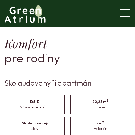
Komfort
pre rodiny
Skolaudovaný 1i apartmán
2
D6.E
22,25 m
Názov apartmánu
Interiér
2
Skolaudovaný
- m
stav
Exteriér