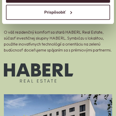
Autori projektu
Prispôsobiť
O váš rezidenčný komfort sa stará HABERL Real Estate,
súčasť investičnej skupiny HABERL. Symbiózu s lokalitou,
použitie inovatívnych technológií a orientáciu na zelenú
budúcnosť docieľujeme spájaním sa s prémiovými partnermi.